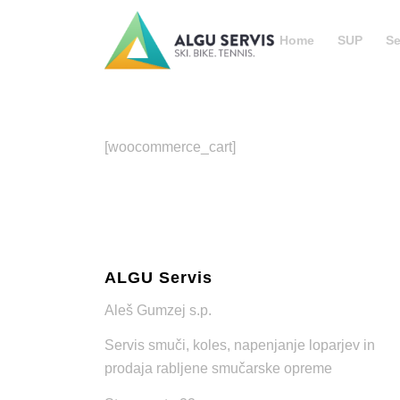
Home
SUP
Se
[woocommerce_cart]
ALGU Servis
Aleš Gumzej s.p.
Servis smuči, koles, napenjanje loparjev in
prodaja rabljene smučarske opreme