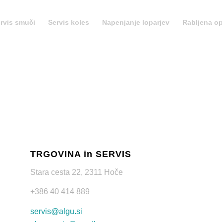
rvis smuči
Servis koles
Napenjanje loparjev
Rabljena o
TRGOVINA in SERVIS
Stara cesta 22, 2311 Hoče
+386 40 414 889
servis@algu.si