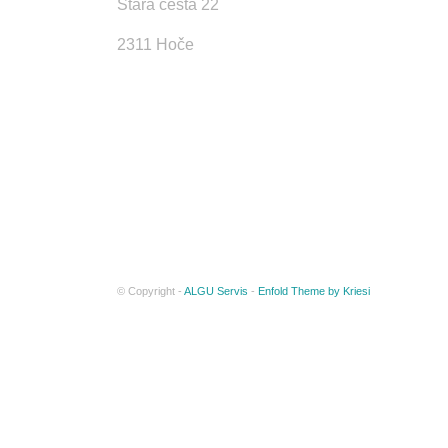
Stara cesta 22
2311 Hoče
© Copyright -
ALGU Servis
-
Enfold Theme by Kriesi