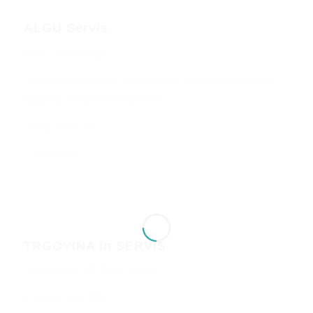
ALGU Servis
Aleš Gumzej s.p.
Servis smuči, koles, napenjanje loparjev in prodaja
rabljene smučarske opreme
Stara cesta 22
2311 Hoče
TRGOVINA in SERVIS
Stara cesta 22, 2311 Hoče
+386 40 414 889