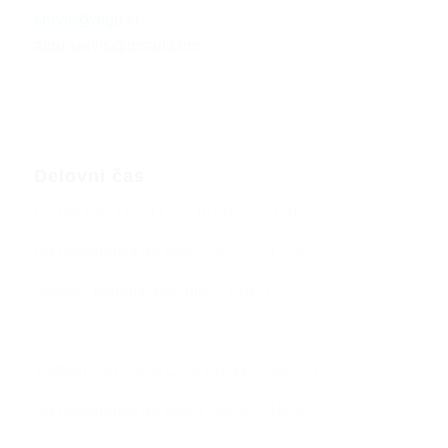
servis@algu.si
algu.servis@gmail.com
Delovni čas
LETNI DELOVNI ČAS (01.03. – 31.10.)
Od ponedeljka do petka: 09.00 – 17.00
Sobota, nedelja, prazniki: ZAPRTO
ZIMSKI DELOVNI ČAS (01.11. – 28.02.)
Od ponedeljka do petka: 09.00 – 18.00