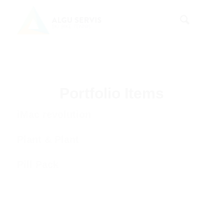
Portfolio Items
iMac revolution
Plant & Plant
Pill Pack